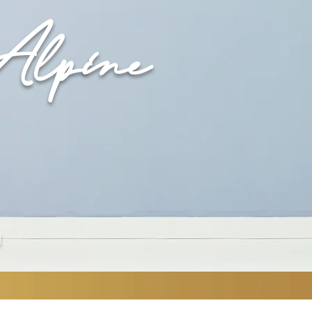
Alpine
N