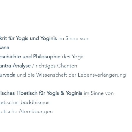
ASIEREND AUF MEINER AUSBILDUNG.
rit für Yogis und Yoginīs
im Sinne von
sana
schichte und Philosophie
des Yoga
ntra-Analyse
/ richtiges Chanten
urveda
und die Wissenschaft der Lebensverlängerung
sisches Tibetisch für Yogis & Yoginīs
im Sinne von
betischer buddhismus
betische Atemübungen