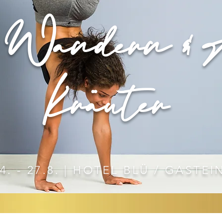
& Wandern & 
Kräuter
4. - 27.8. | HOTEL BLÜ / GASTEI