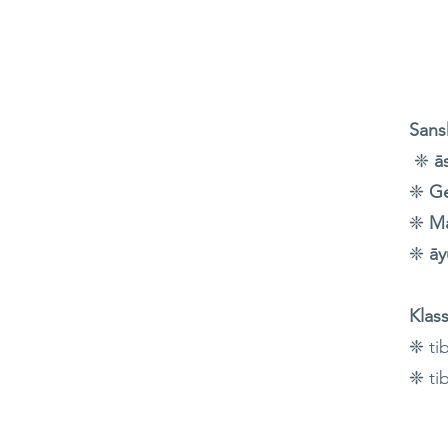
B
Sansk
❈
ā
❈
Ge
❈
Ma
❈
āy
Klas
❈ ti
❈ ti