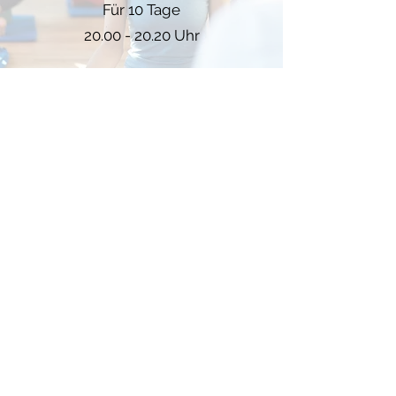
Für 10 Tage
20.00 - 20.20
Uhr
Gruppengespräche
1 Eröffnungskreis à 40 Minuten.
(21.5.2021 20.00
Uhr)
1 Abschlusskreis à 40 Minuten.
(30.5.2021
at 20.00 Uhr)